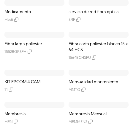
4K / Sin Puertos PoE+ / Alarmas
I/O
Medicamento
servicio de red fibra optica
Medi
SRF
Fibra larga poliester
Fibra corta poliester blanco 15 x
64 HCS
1552BGRSFH
1564BCHSFU
KIT EPCOM 4 CAM
Mensualidad manteniento
11
MMTO
Membresia
Membresia Mensual
MEN
MEMMENS