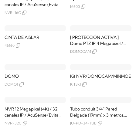
canales IP / AcuSense (Evita
M600
Falsas Alarmas) /
NVR-16C
Reconocimiento Facial / 2
Bahías de Disco Duro / HDMI en
4K / Sin Puertos PoE+ / Alarmas
I/O
CINTA DE AISLAR
[ PROTECCIÓN ACTIVA ]
Domo PTZ IP 4 Megapixel /
46160
32X Zoom / 200 mts IR /
DOMOCAM
ACUSENSE (Evita Falsas
Alarmas) / IP66 / IK10 / Alerta
Audible y Luz Estroboscópica /
Autoseguimiento 2.0 / Hi-PoE /
DOMO
Kit NVR/DOMOCAM/MINMOE
DARKFIGHTER / Rapid Focus /
DOMO1
KIT3x1
MicroSD
NVR 12 Megapixel (4K) / 32
Tubo conduit 3/4" Pared
canales IP / AcuSense (Evita
Delgada (19mm) x 3 metros,
Falsas Alarmas) /
galvanizado etiqueta verde,
NVR-32C
JU-PD-34-TUB
Reconocimiento Facial / 2
calibre 19
Bahías de Disco Duro / HDMI en