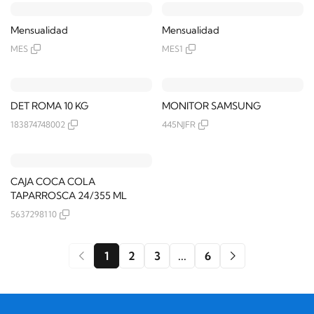
Mensualidad
Mensualidad
MES
MES1
DET ROMA 10 KG
MONITOR SAMSUNG
183874748002
445NJFR
CAJA COCA COLA
TAPARROSCA 24/355 ML
5637298110
1
2
3
...
6