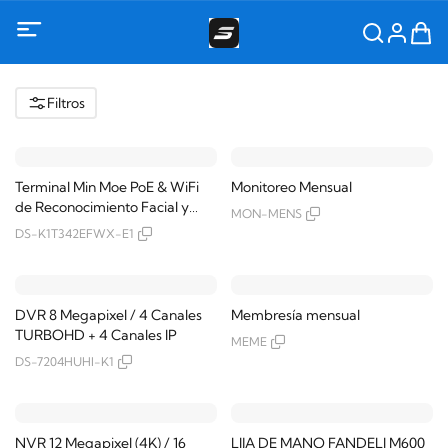
Filtros
Terminal Min Moe PoE & WiFi
Monitoreo Mensual
de Reconocimiento Facial y
MON-MENS
Huella con Lector PROX EM /
DS-K1T342EFWX-E1
Exterior IP65 / Hasta 1.5 mts en
Lectura de Rostro / Soporta
P2P / 1,500 Rostros / 3,000
Huellas / Salida 12 Vcd para
DVR 8 Megapixel / 4 Canales
Membresía mensual
Chapa / PoE / SIP Estandar /
TURBOHD + 4 Canales IP
MEME
HIK-IA
DS-7204HUHI-K1
NVR 12 Megapixel (4K) / 16
LIJA DE MANO FANDELI M600