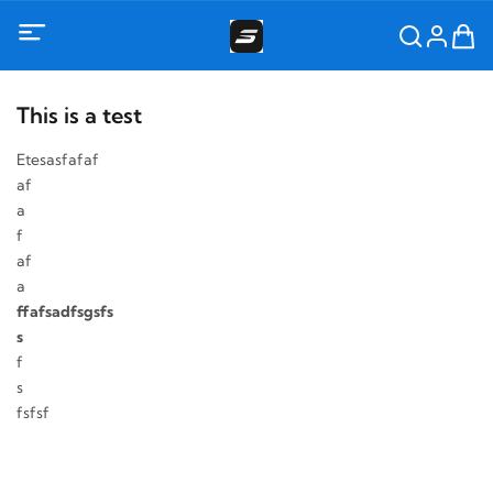
This is a test
Etesasfafaf
af
a
f
af
a
ffafsadfsgsfs
s
f
s
fsfsf